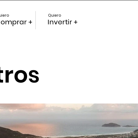
uiero
Quiero
omprar +
Invertir +
tros