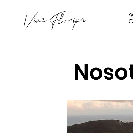
Q
C
Noso