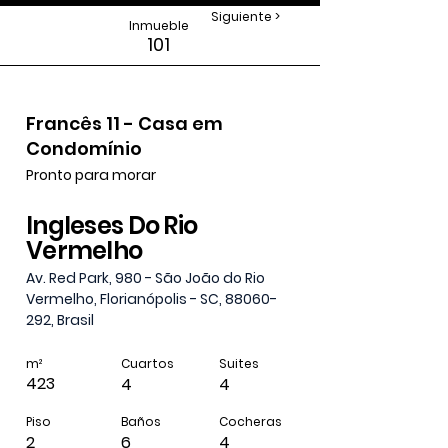
< Anterior
Siguiente >
Inmueble
101
Francês 11 - Casa em
Condomínio
Pronto para morar
Ingleses Do Rio
Vermelho
Av. Red Park, 980 - São João do Rio
Vermelho, Florianópolis - SC,
88060-
292
, Brasil
m²
Cuartos
Suites
423
4
4
Piso
Baños
Cocheras
2
6
4