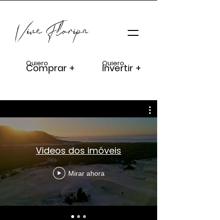
Quiero
Quiero
Comprar +
Invertir +
Videos dos imóveis
Mirar ahora