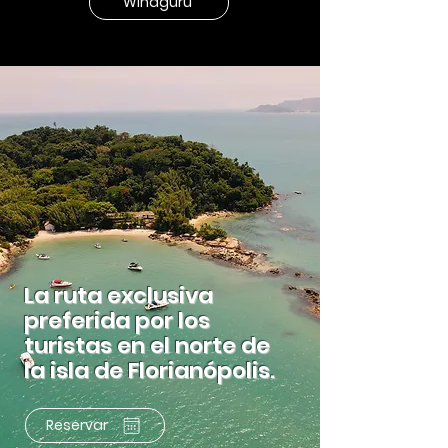
Windguru
La ruta exclusiva
preferida por los
turistas en el norte de
la isla de Florianópolis.
Reservar