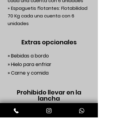
cada una cuenta con 6 unidades
» Espaguetis flotantes: Flotabilidad
70 Kg cada una cuenta con 6
unidades
Extras opcionales
» Bebidas a bordo
» Hielo para enfriar
» Carne y comida
Prohibido llevar en la
lancha
» Vidrio y objetos cortantes
» Narguile
» Exceso de equipaje
» Mascotas